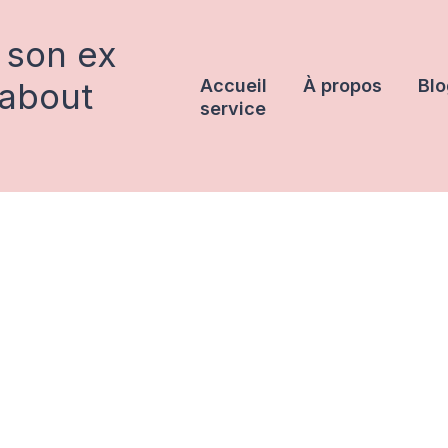
 son ex
rabout
Accueil
À propos
Blo
service