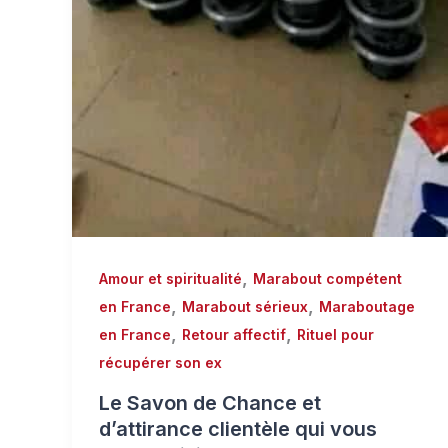
,
Amour et spiritualité
Marabout compétent
,
,
en France
Marabout sérieux
Maraboutage
,
,
en France
Retour affectif
Rituel pour
récupérer son ex
Le Savon de Chance et
d’attirance clientèle qui vous