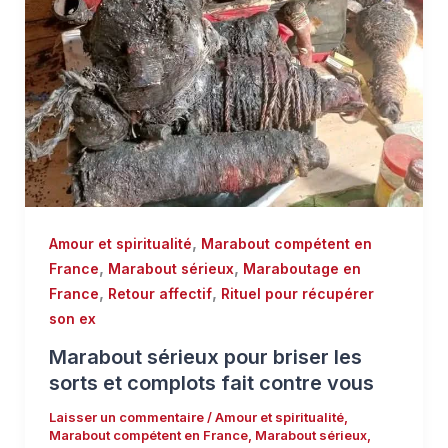
,
Amour et spiritualité
Marabout compétent en
,
,
France
Marabout sérieux
Maraboutage en
,
,
France
Retour affectif
Rituel pour récupérer
son ex
Marabout sérieux pour briser les
sorts et complots fait contre vous
Laisser un commentaire
/
Amour et spiritualité
,
Marabout compétent en France
,
Marabout sérieux
,