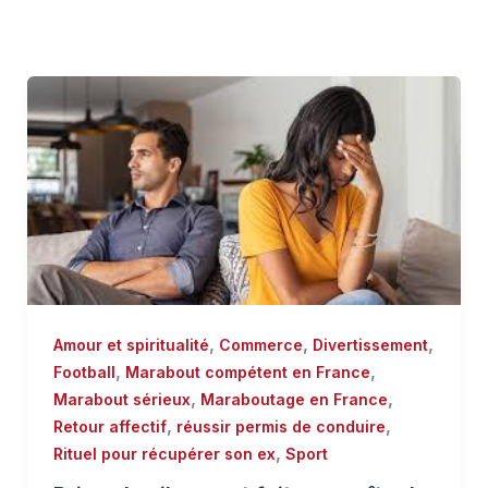
,
,
,
Amour et spiritualité
Commerce
Divertissement
,
,
Football
Marabout compétent en France
,
,
Marabout sérieux
Maraboutage en France
,
,
Retour affectif
réussir permis de conduire
,
Rituel pour récupérer son ex
Sport