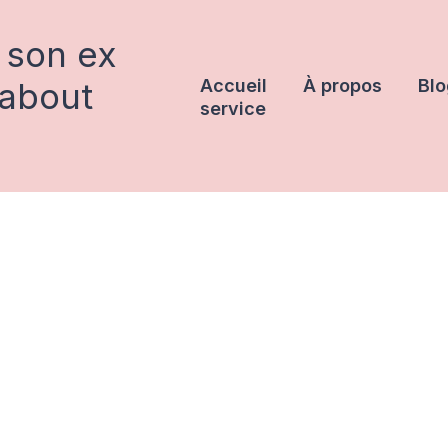
 son ex
rabout
Accueil
À propos
Blo
service