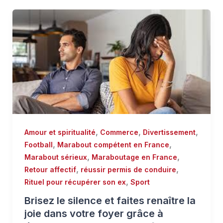
,
,
,
Amour et spiritualité
Commerce
Divertissement
,
,
Football
Marabout compétent en France
,
,
Marabout sérieux
Maraboutage en France
,
,
Retour affectif
réussir permis de conduire
,
Rituel pour récupérer son ex
Sport
Brisez le silence et faites renaître la
joie dans votre foyer grâce à