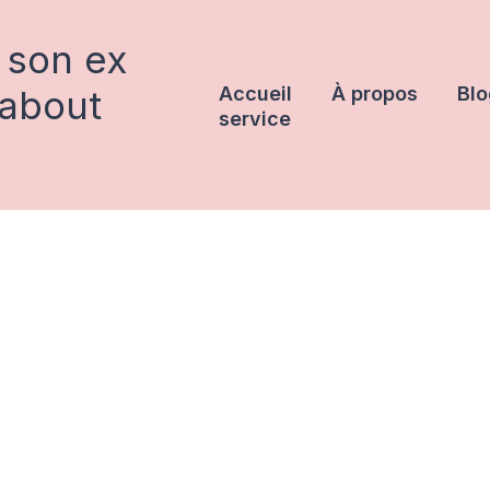
 son ex
rabout
Accueil
À propos
Blo
service