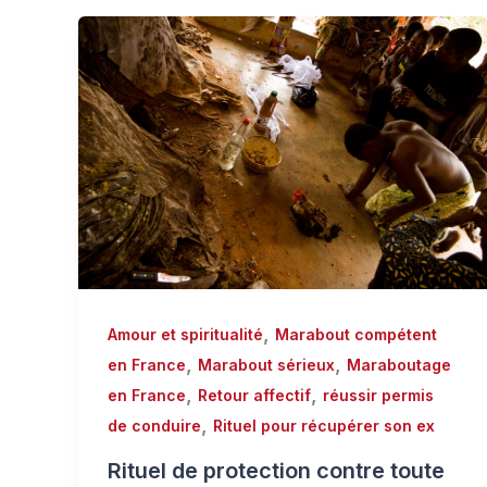
,
Amour et spiritualité
Marabout compétent
,
,
en France
Marabout sérieux
Maraboutage
,
,
en France
Retour affectif
réussir permis
,
de conduire
Rituel pour récupérer son ex
Rituel de protection contre toute