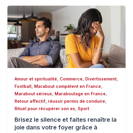
,
,
,
Amour et spiritualité
Commerce
Divertissement
,
,
Football
Marabout compétent en France
,
,
Marabout sérieux
Maraboutage en France
,
,
Retour affectif
réussir permis de conduire
,
Rituel pour récupérer son ex
Sport
Brisez le silence et faites renaître la
joie dans votre foyer grâce à