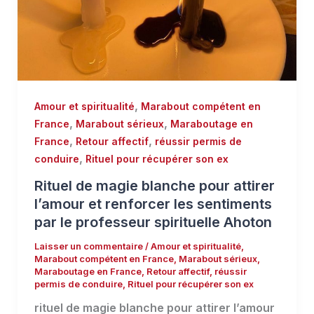
,
Amour et spiritualité
Marabout compétent en
,
,
France
Marabout sérieux
Maraboutage en
,
,
France
Retour affectif
réussir permis de
,
conduire
Rituel pour récupérer son ex
Rituel de magie blanche pour attirer
l’amour et renforcer les sentiments
par le professeur spirituelle Ahoton
Laisser un commentaire
/
Amour et spiritualité
,
Marabout compétent en France
,
Marabout sérieux
,
Maraboutage en France
,
Retour affectif
,
réussir
permis de conduire
,
Rituel pour récupérer son ex
rituel de magie blanche pour attirer l’amour