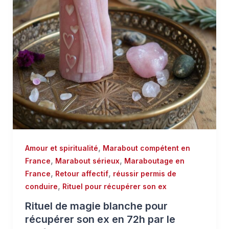
,
Amour et spiritualité
Marabout compétent en
,
,
France
Marabout sérieux
Maraboutage en
,
,
France
Retour affectif
réussir permis de
,
conduire
Rituel pour récupérer son ex
Rituel de magie blanche pour
récupérer son ex en 72h par le