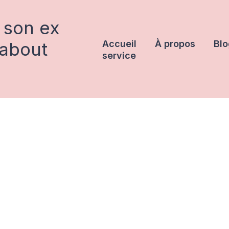
 son ex
rabout
Accueil
À propos
Blo
service