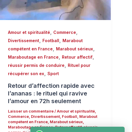
,
,
Amour et spiritualité
Commerce
,
,
Divertissement
Football
Marabout
,
,
compétent en France
Marabout sérieux
,
,
Maraboutage en France
Retour affectif
,
réussir permis de conduire
Rituel pour
,
récupérer son ex
Sport
Retour d’affection rapide avec
l’ananas : le rituel qui ravive
l’amour en 72h seulement
Laisser un commentaire
/
Amour et spiritualité
,
Commerce
,
Divertissement
,
Football
,
Marabout
compétent en France
,
Marabout sérieux
,
Maraboutage en France
,
Retour affectif
,
réussir