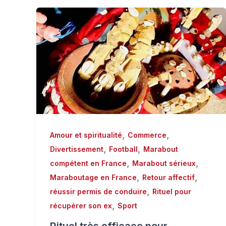
,
,
Amour et spiritualité
Commerce
,
,
Divertissement
Football
Marabout
,
,
compétent en France
Marabout sérieux
,
,
Maraboutage en France
Retour affectif
,
réussir permis de conduire
Rituel pour
,
récupérer son ex
Sport