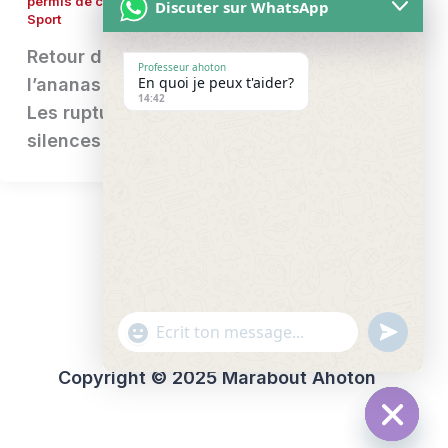
permis de conduire
,
Rituel pour récupérer son ex
,
Discuter sur WhatsApp
Sport
Retour d’affection rapide avec
Professeur ahoton
En quoi je peux t'aider?
l’ananas : le rituel qui ravive l’amour
14:42
Les ruptures, les disputes et les
silences peuvent briser
"+chaty_settings.lang.emoji_picker+
undefi
WhatsApp
Message
Copyright © 2025 Marabout Ahoton