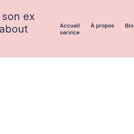
 son ex
rabout
Accueil
À propos
Blo
service