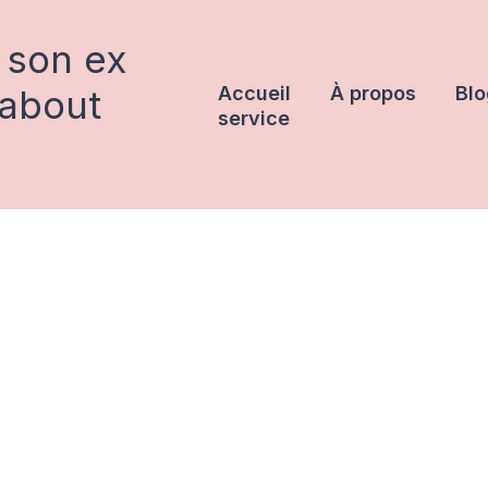
 son ex
rabout
Accueil
À propos
Blo
service