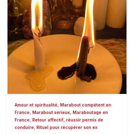
,
Amour et spiritualité
Marabout compétent en
,
,
France
Marabout sérieux
Maraboutage en
,
,
France
Retour affectif
réussir permis de
,
conduire
Rituel pour récupérer son ex