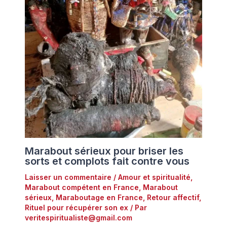
Marabout sérieux pour briser les
sorts et complots fait contre vous
Laisser un commentaire
/
Amour et spiritualité
,
Marabout compétent en France
,
Marabout
sérieux
,
Maraboutage en France
,
Retour affectif
,
Rituel pour récupérer son ex
/ Par
veritespiritualiste@gmail.com