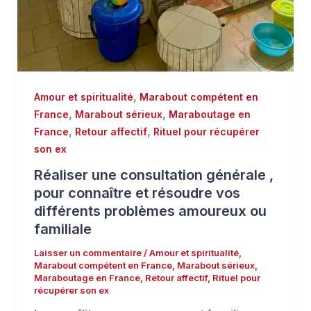
,
Amour et spiritualité
Marabout compétent en
,
,
France
Marabout sérieux
Maraboutage en
,
,
France
Retour affectif
Rituel pour récupérer
son ex
Réaliser une consultation générale ,
pour connaître et résoudre vos
différents problèmes amoureux ou
familiale
Laisser un commentaire
/
Amour et spiritualité
,
Marabout compétent en France
,
Marabout sérieux
,
Maraboutage en France
,
Retour affectif
,
Rituel pour
récupérer son ex