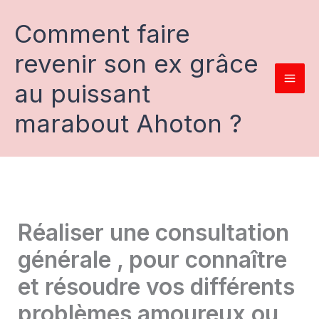
Aller
au
Comment faire
contenu
revenir son ex grâce
au puissant
marabout Ahoton ?
Réaliser une consultation
générale , pour connaître
et résoudre vos différents
problèmes amoureux ou