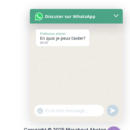
Discuter sur WhatsApp
Professeur ahoton
En quoi je peux t'aider?
Accueil
09:59
À propos
Blog
Contact
service
"+chaty_settings.lang.emoji_picker+"
undefin
WhatsApp
Message
Copyright © 2025 Marabout Ahoton