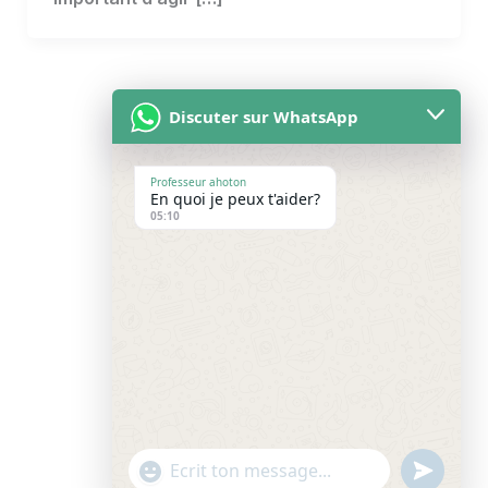
Discuter sur WhatsApp
Professeur ahoton
En quoi je peux t'aider?
Accueil
05:10
À propos
Blog
Contact
service
"+chaty_settings.lang.emoji_picker+"
undefin
WhatsApp