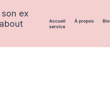
 son ex
rabout
Accueil
À propos
Blo
service