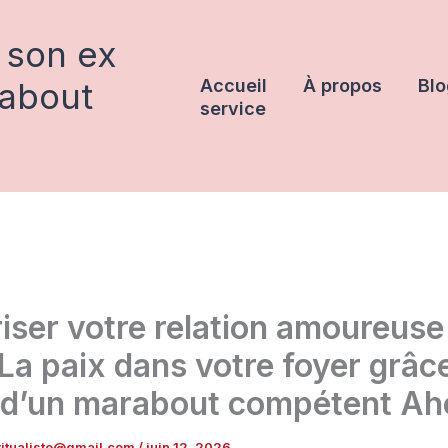
 son ex
rabout
Accueil
À propos
Blo
service
iser votre relation amoureuse
 La paix dans votre foyer grâc
e d’un marabout compétent Ah
iritualiste@gmail.com
/
juin 12, 2026