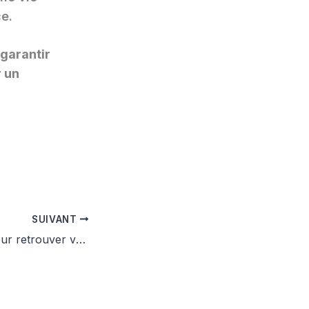
e.
 garantir
r un
SUIVANT
Magie blanche pour retrouver votre amour perdu – par le professeur Ahoton