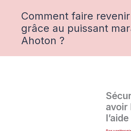
Aller
au
Comment faire revenir
contenu
grâce au puissant ma
Ahoton ?
Sécur
avoir
l’aid
Par
veritesp