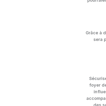
pourraie
Grâce à d
sera p
Sécuris
foyer d
influ
accompag
des s