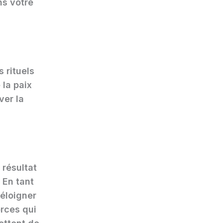
ns votre
 rituels
 la paix
ver la
 résultat
 En tant
 éloigner
orces qui