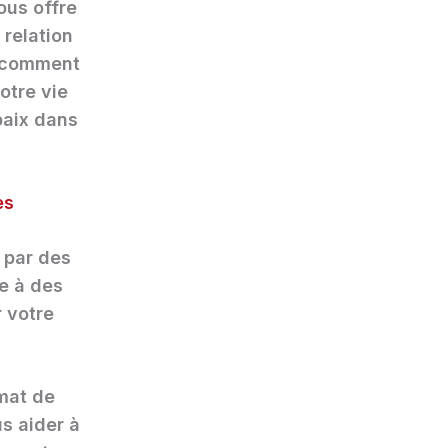
ous offre
 relation
z comment
otre vie
paix dans
es
 par des
e à des
r votre
imat de
s aider à