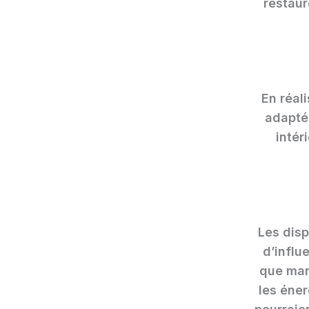
restaur
En réal
adaptés
intér
Les disp
d’influ
que mara
les éner