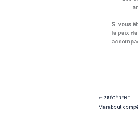
a
Si vous ê
la paix d
accompag
PRÉCÉDENT