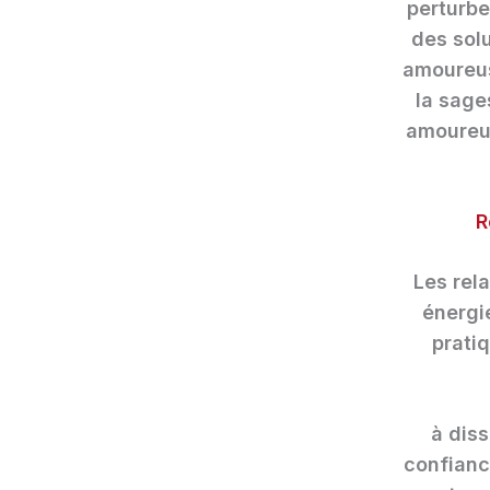
perturbe
des solu
amoureus
la sage
amoureus
R
Les rel
énergi
pratiq
à diss
confiance