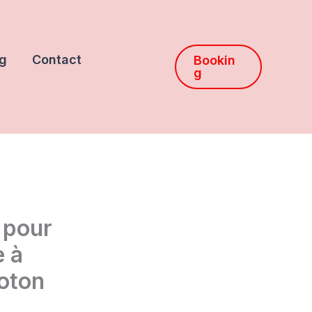
g
Contact
Bookin
g
 pour
e à
oton