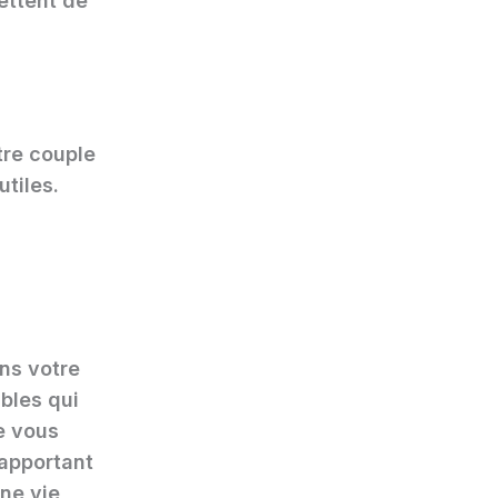
ettent de
tre couple
utiles.
ns votre
bles qui
e vous
apportant
ne vie